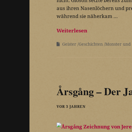
nicht. Gloson setzte bereits zum
aus ihren Nasenlöchern und pre
während sie näherkam …
Weiterlesen
Geister
Geschichten
Monster und
Årsgång – Der Ja
VOR 3 JAHREN