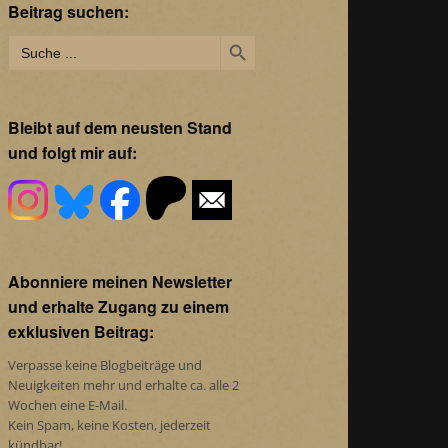
Beitrag suchen:
Search Button
Search
for:
Bleibt auf dem neusten Stand
und folgt mir auf:
Abonniere meinen Newsletter
und erhalte Zugang zu einem
exklusiven Beitrag:
Verpasse keine Blogbeiträge und
Neuigkeiten mehr und erhalte ca. alle 2
Wochen eine E-Mail.
Kein Spam, keine Kosten, jederzeit
kündbar!