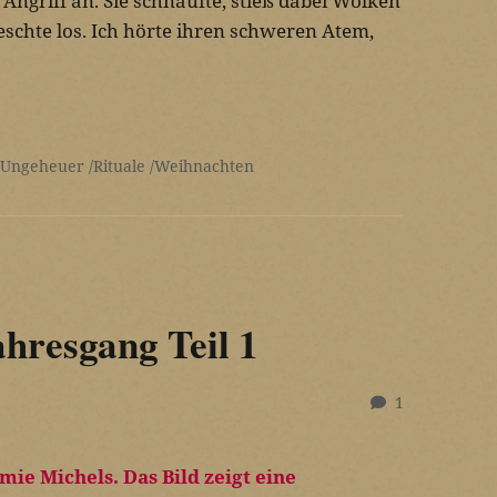
 Angriff an. Sie schnaufte, stieß dabei Wolken
schte los. Ich hörte ihren schweren Atem,
 Ungeheuer
Rituale
Weihnachten
hresgang Teil 1
1