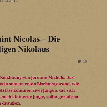
eihnachten
int Nicolas – Die
igen Nikolaus
10