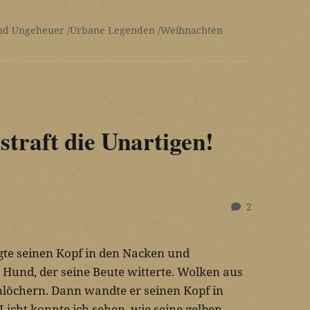
nd Ungeheuer
Urbane Legenden
Weihnachten
traft die Unartigen!
2
te seinen Kopf in den Nacken und
 Hund, der seine Beute witterte. Wolken aus
löchern. Dann wandte er seinen Kopf in
icht konnte ich sehen, wie seine gelben