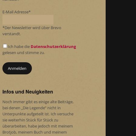
E-Mail Adresse*
*Der Newsletter wird über Brevo
verstandt.
Ich habe die
Datenschutzerklärung
gelesen und stimme zu.
Infos und Neuigkeiten
Noch immer gibt es einige alte Beiträge,
bei denen „Die Legende“ nicht in
Unterpunkte aufgeteilt ist. Ich versuche
sie weiterhin Stück für Stück zu
überarbeiten, habe jedoch mit meinem
Brotjob, meinem Buch und meinem