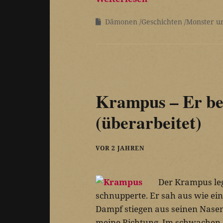
Dämonen
Geschichten
Monster u
Krampus – Er bes
(überarbeitet)
VOR 2 JAHREN
Der Krampus leg
schnupperte. Er sah aus wie ein
Dampf stiegen aus seinen Nasen
meine Richtung. Im schwachen L