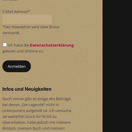
E-Mail Adresse*
*Der Newsletter wird über Brevo
verstandt.
Ich habe die
Datenschutzerklärung
gelesen und stimme zu.
Infos und Neuigkeiten
Noch immer gibt es einige alte Beiträge,
bei denen „Die Legende“ nicht in
Unterpunkte aufgeteilt ist. Ich versuche
sie weiterhin Stück für Stück zu
überarbeiten, habe jedoch mit meinem
Brotjob, meinem Buch und meinem