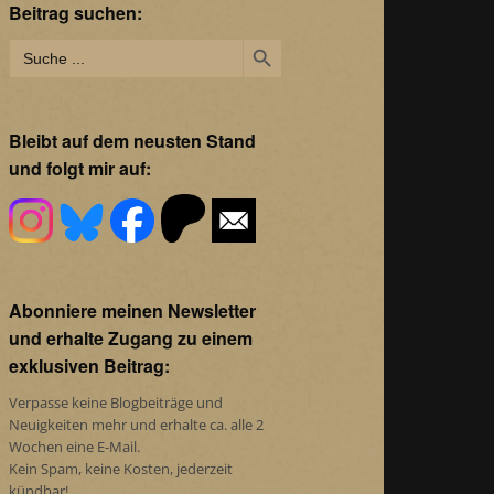
Beitrag suchen:
Search Button
Search
for:
Bleibt auf dem neusten Stand
und folgt mir auf:
Abonniere meinen Newsletter
und erhalte Zugang zu einem
exklusiven Beitrag:
Verpasse keine Blogbeiträge und
Neuigkeiten mehr und erhalte ca. alle 2
Wochen eine E-Mail.
Kein Spam, keine Kosten, jederzeit
kündbar!