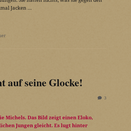
inmal Jacken …
uer
t auf seine Glocke!
3