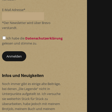
E-Mail Adresse*
*Der Newsletter wird über Brevo
verstandt.
Ich habe die
Datenschutzerklärung
gelesen und stimme zu.
Infos und Neuigkeiten
Noch immer gibt es einige alte Beiträge,
bei denen „Die Legende“ nicht in
Unterpunkte aufgeteilt ist. Ich versuche
sie weiterhin Stück für Stück zu
überarbeiten, habe jedoch mit meinem
Brotjob, meinem Buch und meinem