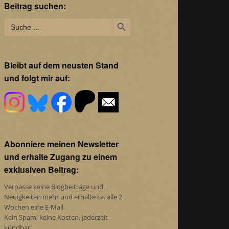
Beitrag suchen:
Search Button
Search
for:
Bleibt auf dem neusten Stand
und folgt mir auf:
Abonniere meinen Newsletter
und erhalte Zugang zu einem
exklusiven Beitrag:
Verpasse keine Blogbeiträge und
Neuigkeiten mehr und erhalte ca. alle 2
Wochen eine E-Mail.
Kein Spam, keine Kosten, jederzeit
kündbar!