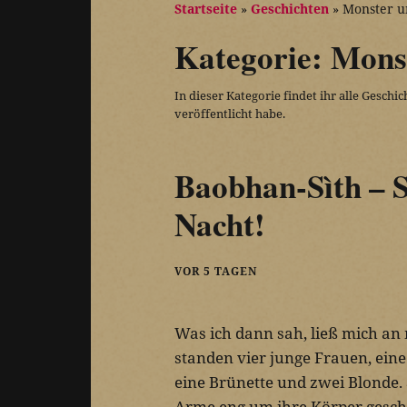
Startseite
»
Geschichten
»
Monster 
Kategorie:
Mons
In dieser Kategorie findet ihr alle Gesch
veröffentlicht habe.
Baobhan-Sìth – 
Nacht!
VOR 5 TAGEN
Was ich dann sah, ließ mich an
standen vier junge Frauen, eine
eine Brünette und zwei Blonde. S
Arme eng um ihre Körper geschl