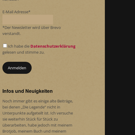
E-Mail Adresse*
*Der Newsletter wird über Brevo
verstandt.
Ich habe die
Datenschutzerklärung
gelesen und stimme zu.
Infos und Neuigkeiten
Noch immer gibt es einige alte Beiträge,
bei denen „Die Legende“ nicht in
Unterpunkte aufgeteilt ist. Ich versuche
sie weiterhin Stück für Stück zu
überarbeiten, habe jedoch mit meinem
Brotjob, meinem Buch und meinem