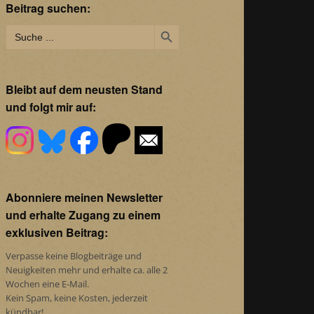
Beitrag suchen:
Search Button
Search
for:
Bleibt auf dem neusten Stand
und folgt mir auf:
Abonniere meinen Newsletter
und erhalte Zugang zu einem
exklusiven Beitrag:
Verpasse keine Blogbeiträge und
Neuigkeiten mehr und erhalte ca. alle 2
Wochen eine E-Mail.
Kein Spam, keine Kosten, jederzeit
kündbar!