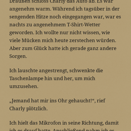
Draußen schloss Charly das Auto ab. Es war
angenehm warm. Während ich tagsüber in der
sengenden Hitze noch eingegangen war, war es
nachts zu angenehmem T-Shirt-Wetter
geworden. Ich wollte nur nicht wissen, wie
viele Mücken mich heute zerstechen würden.
Aber zum Glück hatte ich gerade ganz andere
Sorgen.
Ich lauschte angestrengt, schwenkte die
Taschenlampe hin und her, um mich
umzusehen.
„Jemand hat mir ins Ohr gehaucht!“, rief
Charly plötzlich.
Ich hielt das Mikrofon in seine Richtung, damit
ich es drauf hatte. Anschließend nahm ich es