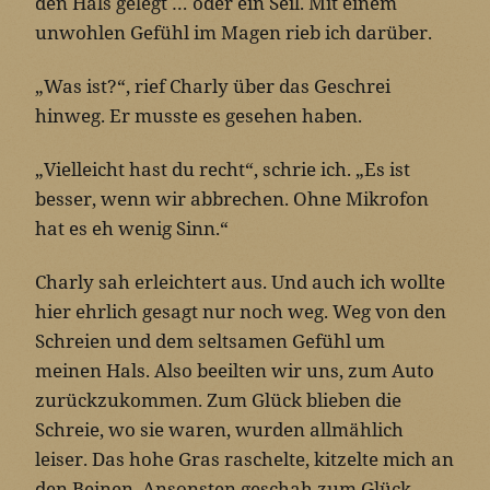
den Hals gelegt … oder ein Seil. Mit einem
unwohlen Gefühl im Magen rieb ich darüber.
„Was ist?“, rief Charly über das Geschrei
hinweg. Er musste es gesehen haben.
„Vielleicht hast du recht“, schrie ich. „Es ist
besser, wenn wir abbrechen. Ohne Mikrofon
hat es eh wenig Sinn.“
Charly sah erleichtert aus. Und auch ich wollte
hier ehrlich gesagt nur noch weg. Weg von den
Schreien und dem seltsamen Gefühl um
meinen Hals. Also beeilten wir uns, zum Auto
zurückzukommen. Zum Glück blieben die
Schreie, wo sie waren, wurden allmählich
leiser. Das hohe Gras raschelte, kitzelte mich an
den Beinen. Ansonsten geschah zum Glück