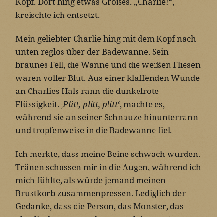
Kopf. Dort hing etwas Großes. „Charlie!“,
kreischte ich entsetzt.
Mein geliebter Charlie hing mit dem Kopf nach
unten reglos über der Badewanne. Sein
braunes Fell, die Wanne und die weißen Fliesen
waren voller Blut. Aus einer klaffenden Wunde
an Charlies Hals rann die dunkelrote
Flüssigkeit. ‚
Plitt, plitt, plitt
‘, machte es,
während sie an seiner Schnauze hinunterrann
und tropfenweise in die Badewanne fiel.
Ich merkte, dass meine Beine schwach wurden.
Tränen schossen mir in die Augen, während ich
mich fühlte, als würde jemand meinen
Brustkorb zusammenpressen. Lediglich der
Gedanke, dass die Person, das Monster, das