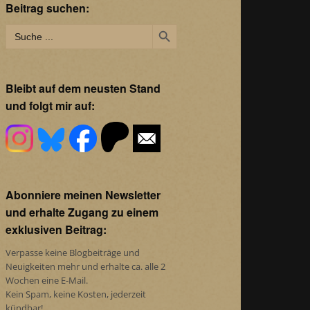
Beitrag suchen:
Search Button
Search
for:
Bleibt auf dem neusten Stand
und folgt mir auf:
Abonniere meinen Newsletter
und erhalte Zugang zu einem
exklusiven Beitrag:
Verpasse keine Blogbeiträge und
Neuigkeiten mehr und erhalte ca. alle 2
Wochen eine E-Mail.
Kein Spam, keine Kosten, jederzeit
kündbar!