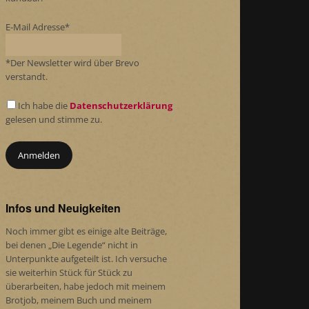
E-Mail Adresse*
*Der Newsletter wird über Brevo
verstandt.
Ich habe die
Datenschutzerklärung
gelesen und stimme zu.
Infos und Neuigkeiten
Noch immer gibt es einige alte Beiträge,
bei denen „Die Legende“ nicht in
Unterpunkte aufgeteilt ist. Ich versuche
sie weiterhin Stück für Stück zu
überarbeiten, habe jedoch mit meinem
Brotjob, meinem Buch und meinem