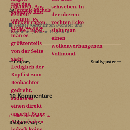
by
Jeremie Michels
Geister
Geschichten
Monster und
Ungeheuer
Urbane Legenden
Cropsey
Snallygaster
10 Kommentare
6. März 2021 um 19:34
Rabbat07
says: