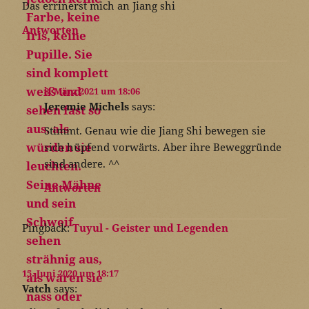
Das errinerst mich an Jiang shi
Antworten
8. März 2021 um 18:06
Jeremie Michels
says:
Stimmt. Genau wie die Jiang Shi bewegen sie
sich hüpfend vorwärts. Aber ihre Beweggründe
sind andere. ^^
Antworten
Pingback:
Tuyul - Geister und Legenden
15. Juni 2020 um 18:17
Vatch
says: