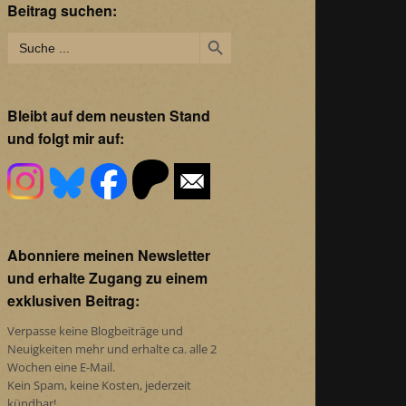
Beitrag suchen:
Search Button
Search
for:
Bleibt auf dem neusten Stand
und folgt mir auf:
Abonniere meinen Newsletter
und erhalte Zugang zu einem
exklusiven Beitrag:
Verpasse keine Blogbeiträge und
Neuigkeiten mehr und erhalte ca. alle 2
Wochen eine E-Mail.
Kein Spam, keine Kosten, jederzeit
kündbar!