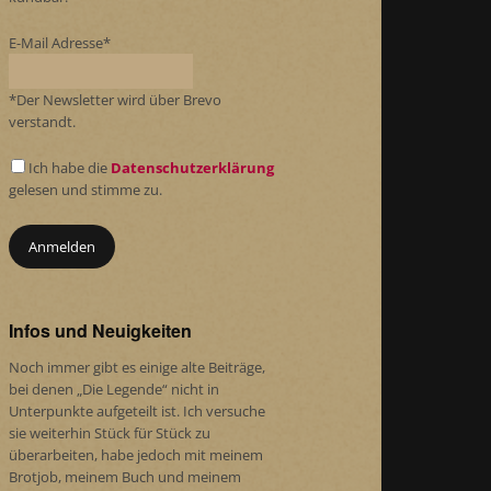
E-Mail Adresse*
*Der Newsletter wird über Brevo
verstandt.
Ich habe die
Datenschutzerklärung
gelesen und stimme zu.
Infos und Neuigkeiten
Noch immer gibt es einige alte Beiträge,
bei denen „Die Legende“ nicht in
Unterpunkte aufgeteilt ist. Ich versuche
sie weiterhin Stück für Stück zu
überarbeiten, habe jedoch mit meinem
Brotjob, meinem Buch und meinem