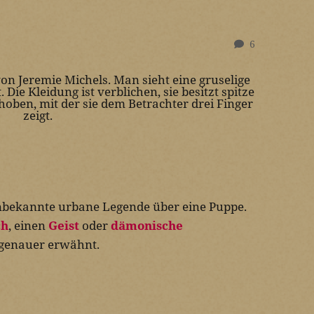
6
unbekannte urbane Legende über eine Puppe.
ch
, einen
Geist
oder
dämonische
 genauer erwähnt.