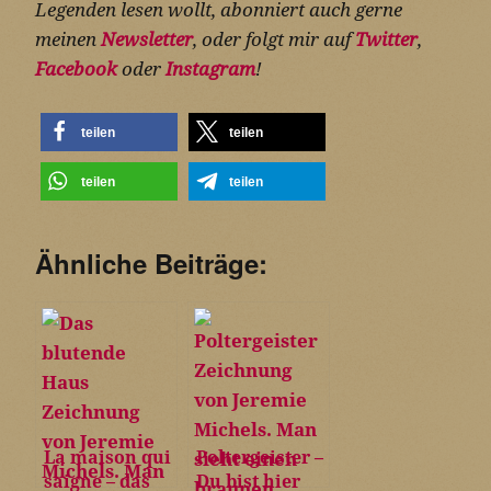
Legenden lesen wollt, abonniert auch gerne
meinen
Newsletter
, oder folgt mir auf
Twitter
,
Facebook
oder
Instagram
!
teilen
teilen
teilen
teilen
Ähnliche Beiträge:
La maison qui
Poltergeister –
saigne – das
Du bist hier