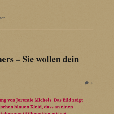
uer
ers – Sie wollen dein
4