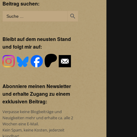
Beitrag suchen:
Search Button
Search
for:
Bleibt auf dem neusten Stand
und folgt mir auf:
Abonniere meinen Newsletter
und erhalte Zugang zu einem
exklusiven Beitrag:
Verpasse keine Blogbeiträge und
Neuigkeiten mehr und erhalte ca. alle 2
Wochen eine E-Mail.
Kein Spam, keine Kosten, jederzeit
kündbar!