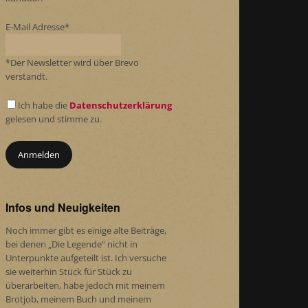
E-Mail Adresse*
*Der Newsletter wird über Brevo
verstandt.
Ich habe die
Datenschutzerklärung
gelesen und stimme zu.
Infos und Neuigkeiten
Noch immer gibt es einige alte Beiträge,
bei denen „Die Legende“ nicht in
Unterpunkte aufgeteilt ist. Ich versuche
sie weiterhin Stück für Stück zu
überarbeiten, habe jedoch mit meinem
Brotjob, meinem Buch und meinem