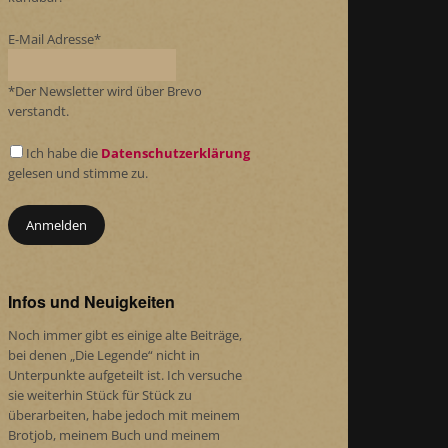
E-Mail Adresse*
*Der Newsletter wird über Brevo
verstandt.
Ich habe die
Datenschutzerklärung
gelesen und stimme zu.
Infos und Neuigkeiten
Noch immer gibt es einige alte Beiträge,
bei denen „Die Legende“ nicht in
Unterpunkte aufgeteilt ist. Ich versuche
sie weiterhin Stück für Stück zu
überarbeiten, habe jedoch mit meinem
Brotjob, meinem Buch und meinem