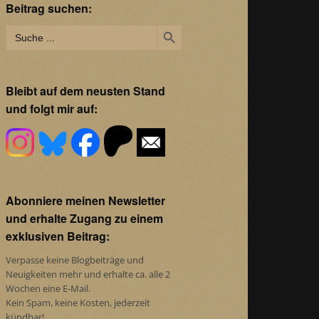
Beitrag suchen:
Search Button
Search
for:
Bleibt auf dem neusten Stand
und folgt mir auf:
Abonniere meinen Newsletter
und erhalte Zugang zu einem
exklusiven Beitrag:
Verpasse keine Blogbeiträge und
Neuigkeiten mehr und erhalte ca. alle 2
Wochen eine E-Mail.
Kein Spam, keine Kosten, jederzeit
kündbar!