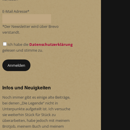
E-Mail Adresse*
*Der Newsletter wird über Brevo
verstandt.
Ich habe die
Datenschutzerklärung
gelesen und stimme zu.
Infos und Neuigkeiten
Noch immer gibt es einige alte Beiträge,
bei denen „Die Legende“ nicht in
Unterpunkte aufgeteilt ist. Ich versuche
sie weiterhin Stück für Stück zu
überarbeiten, habe jedoch mit meinem
Brotjob, meinem Buch und meinem