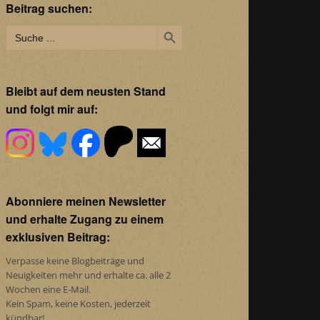
Beitrag suchen:
Search Button
Search
for:
Bleibt auf dem neusten Stand
und folgt mir auf:
Abonniere meinen Newsletter
und erhalte Zugang zu einem
exklusiven Beitrag:
Verpasse keine Blogbeiträge und
Neuigkeiten mehr und erhalte ca. alle 2
Wochen eine E-Mail.
Kein Spam, keine Kosten, jederzeit
kündbar!