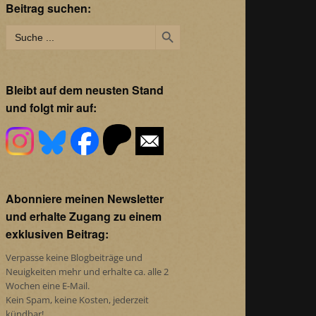
Beitrag suchen:
Search Button
Search
for:
Bleibt auf dem neusten Stand
und folgt mir auf:
Abonniere meinen Newsletter
und erhalte Zugang zu einem
exklusiven Beitrag:
Verpasse keine Blogbeiträge und
Neuigkeiten mehr und erhalte ca. alle 2
Wochen eine E-Mail.
Kein Spam, keine Kosten, jederzeit
kündbar!