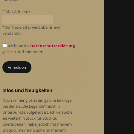
E-Mail Adresse*
*Der Newsletter wird über Brevo
verstandt.
Ich habe die
Datenschutzerklärung
gelesen und stimme zu.
Infos und Neuigkeiten
Noch immer gibt es einige alte Beiträge,
bei denen „Die Legende“ nicht in
Unterpunkte aufgeteilt ist. Ich versuche
sie weiterhin Stück für Stück zu
überarbeiten, habe jedoch mit meinem
Brotjob, meinem Buch und meinem