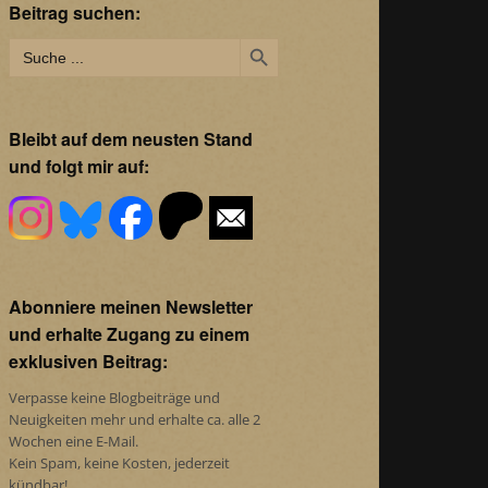
Beitrag suchen:
Search Button
Search
for:
Bleibt auf dem neusten Stand
und folgt mir auf:
Abonniere meinen Newsletter
und erhalte Zugang zu einem
exklusiven Beitrag:
Verpasse keine Blogbeiträge und
Neuigkeiten mehr und erhalte ca. alle 2
Wochen eine E-Mail.
Kein Spam, keine Kosten, jederzeit
kündbar!