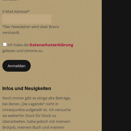
E-Mail Adresse*
*Der Newsletter wird über Brevo
verstandt.
Ich habe die
Datenschutzerklärung
gelesen und stimme zu.
Infos und Neuigkeiten
Noch immer gibt es einige alte Beiträge,
bei denen „Die Legende“ nicht in
Unterpunkte aufgeteilt ist. Ich versuche
sie weiterhin Stück für Stück zu
überarbeiten, habe jedoch mit meinem
Brotjob, meinem Buch und meinem