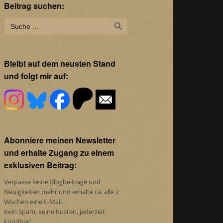
Beitrag suchen:
Search Button
Search
for:
Bleibt auf dem neusten Stand
und folgt mir auf:
Abonniere meinen Newsletter
und erhalte Zugang zu einem
exklusiven Beitrag:
Verpasse keine Blogbeiträge und
Neuigkeiten mehr und erhalte ca. alle 2
Wochen eine E-Mail.
Kein Spam, keine Kosten, jederzeit
kündbar!