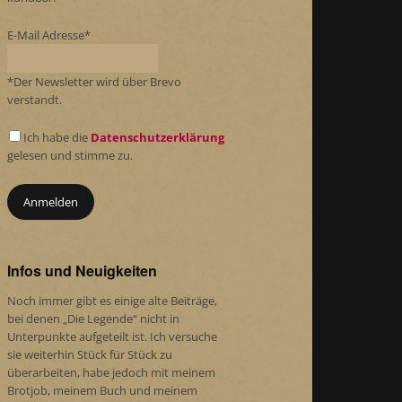
E-Mail Adresse*
*Der Newsletter wird über Brevo
verstandt.
Ich habe die
Datenschutzerklärung
gelesen und stimme zu.
Infos und Neuigkeiten
Noch immer gibt es einige alte Beiträge,
bei denen „Die Legende“ nicht in
Unterpunkte aufgeteilt ist. Ich versuche
sie weiterhin Stück für Stück zu
überarbeiten, habe jedoch mit meinem
Brotjob, meinem Buch und meinem