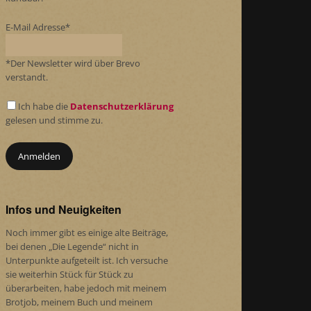
E-Mail Adresse*
*Der Newsletter wird über Brevo
verstandt.
Ich habe die
Datenschutzerklärung
gelesen und stimme zu.
Infos und Neuigkeiten
Noch immer gibt es einige alte Beiträge,
bei denen „Die Legende“ nicht in
Unterpunkte aufgeteilt ist. Ich versuche
sie weiterhin Stück für Stück zu
überarbeiten, habe jedoch mit meinem
Brotjob, meinem Buch und meinem