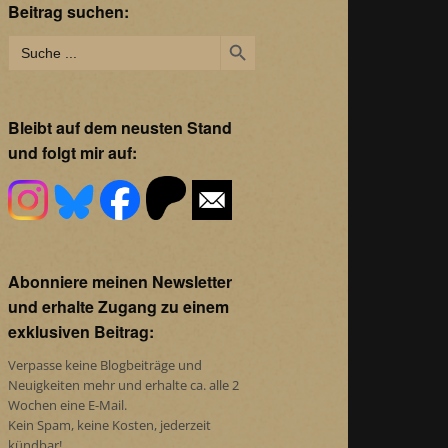
Beitrag suchen:
Search Button
Search
for:
Bleibt auf dem neusten Stand
und folgt mir auf:
Abonniere meinen Newsletter
und erhalte Zugang zu einem
exklusiven Beitrag:
Verpasse keine Blogbeiträge und
Neuigkeiten mehr und erhalte ca. alle 2
Wochen eine E-Mail.
Kein Spam, keine Kosten, jederzeit
kündbar!