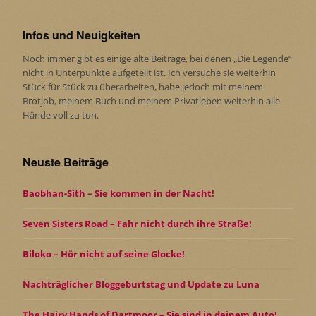
Infos und Neuigkeiten
Noch immer gibt es einige alte Beiträge, bei denen „Die Legende“
nicht in Unterpunkte aufgeteilt ist. Ich versuche sie weiterhin
Stück für Stück zu überarbeiten, habe jedoch mit meinem
Brotjob, meinem Buch und meinem Privatleben weiterhin alle
Hände voll zu tun.
Neuste Beiträge
Baobhan-Sìth – Sie kommen in der Nacht!
Seven Sisters Road – Fahr nicht durch ihre Straße!
Biloko – Hör nicht auf seine Glocke!
Nachträglicher Bloggeburtstag und Update zu Luna
The Hairy Hands of Dartmoor – Sie sind in deinem Auto!