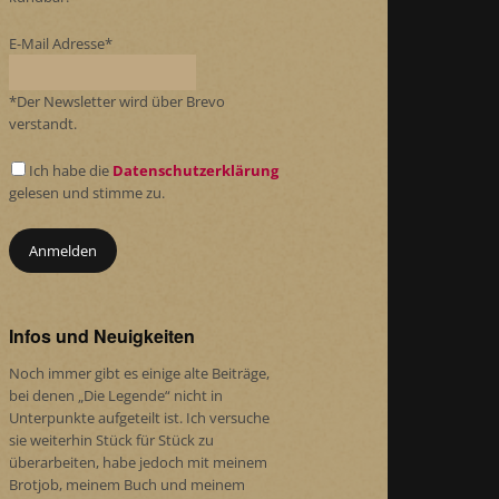
E-Mail Adresse*
*Der Newsletter wird über Brevo
verstandt.
Ich habe die
Datenschutzerklärung
gelesen und stimme zu.
Infos und Neuigkeiten
Noch immer gibt es einige alte Beiträge,
bei denen „Die Legende“ nicht in
Unterpunkte aufgeteilt ist. Ich versuche
sie weiterhin Stück für Stück zu
überarbeiten, habe jedoch mit meinem
Brotjob, meinem Buch und meinem