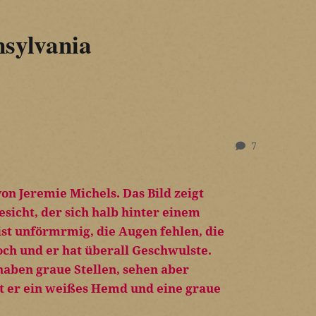
sylvania
7