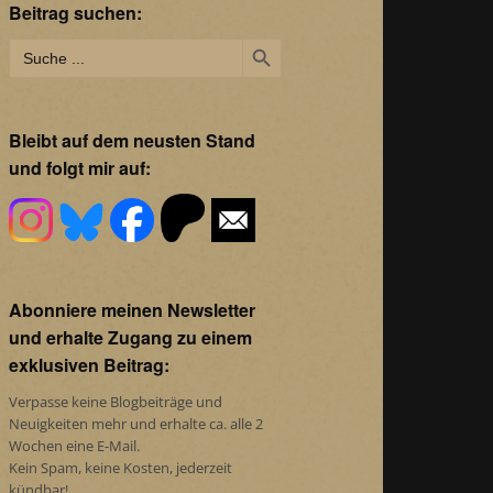
Beitrag suchen:
Search Button
Search
for:
Bleibt auf dem neusten Stand
und folgt mir auf:
Abonniere meinen Newsletter
und erhalte Zugang zu einem
exklusiven Beitrag:
Verpasse keine Blogbeiträge und
Neuigkeiten mehr und erhalte ca. alle 2
Wochen eine E-Mail.
Kein Spam, keine Kosten, jederzeit
kündbar!