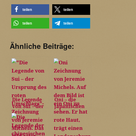
teilen
teilen
teilen
teilen
Ähnliche Beiträge:
Die Legende
Oni – die
von Sui – der
japanischen
Ursprung des
Oger
roten
Umschlags