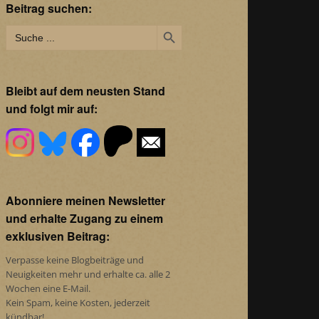
Beitrag suchen:
Search Button
Search
for:
Bleibt auf dem neusten Stand
und folgt mir auf:
Abonniere meinen Newsletter
und erhalte Zugang zu einem
exklusiven Beitrag:
Verpasse keine Blogbeiträge und
Neuigkeiten mehr und erhalte ca. alle 2
Wochen eine E-Mail.
Kein Spam, keine Kosten, jederzeit
kündbar!