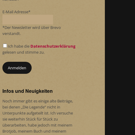
E-Mail Adresse*
*Der Newsletter wird über Brevo
verstandt.
Ich habe die
Datenschutzerklärung
gelesen und stimme zu.
Infos und Neuigkeiten
Noch immer gibt es einige alte Beiträge,
bei denen „Die Legende“ nicht in
Unterpunkte aufgeteilt ist. Ich versuche
sie weiterhin Stück für Stück zu
überarbeiten, habe jedoch mit meinem
Brotjob, meinem Buch und meinem