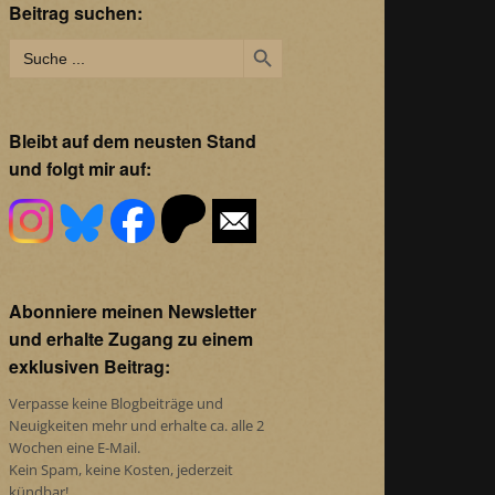
Beitrag suchen:
Search Button
Search
for:
Bleibt auf dem neusten Stand
und folgt mir auf:
Abonniere meinen Newsletter
und erhalte Zugang zu einem
exklusiven Beitrag:
Verpasse keine Blogbeiträge und
Neuigkeiten mehr und erhalte ca. alle 2
Wochen eine E-Mail.
Kein Spam, keine Kosten, jederzeit
kündbar!