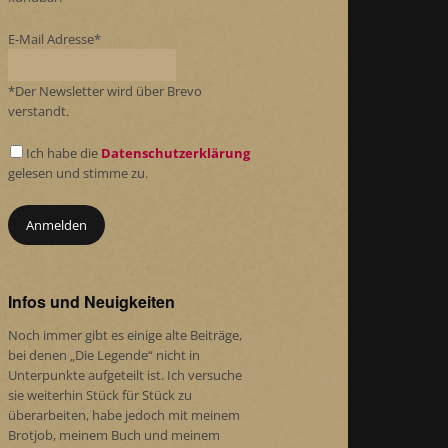
E-Mail Adresse*
*Der Newsletter wird über Brevo
verstandt.
Ich habe die
Datenschutzerklärung
gelesen und stimme zu.
Infos und Neuigkeiten
Noch immer gibt es einige alte Beiträge,
bei denen „Die Legende“ nicht in
Unterpunkte aufgeteilt ist. Ich versuche
sie weiterhin Stück für Stück zu
überarbeiten, habe jedoch mit meinem
Brotjob, meinem Buch und meinem